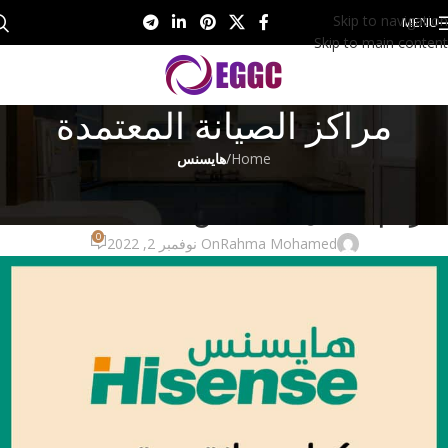
Skip to navigation
MENU
Skip to main content
مراكز الصيانة المعتمدة
Home
/
هايسنس
هايسنس
رقم ضمان هايسنس 01017556655
0
Rahma Mohamed
On نوفمبر 2, 2022