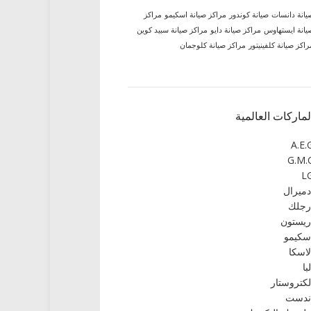
يانة دانسات
صيانة كوندور
مراكز صيانة اسكيمو
مراكز
يانة ايستهاوس
مراكز صيانة دايو
مراكز صيانة سبيد كوين
راكز صيانة كلفينيتور
مراكز صيانة كلوجمان
لماركات العالمية
A.E.
G.M.
L
دميرال
رجلك
ريستون
سكيمو
لاسكا
لبا
لكتروستار
ندست