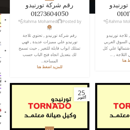
تورنيدو
رقم شركة تورنيدو
م
01273604050
0101
Rahma Mohamed
Posted by
Rahma Mo
0
ر
 ثلاجة تورنيدو
رقم شركة تورنيدو , تحتوي ثلاجة
يو
 السوق العربي
تورنيدو علي مميزات عديدة , فهي
اشتمالها علي كل
تمتلك ابواب قابلة للتغير , حيث تسمح
لثلاجة , ...
لك بتعديل اتجاه فتح الباب حسب
ر
 هنا
المساحة...
للمزيد اضغط هنا
يو
25
ر
أكتوبر
يو
ر
تورنيدو