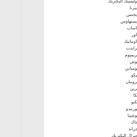
وليمبيك اليكتريك
يبرنا
يجنس
يستهاوس
اساب
اور
اوماتيك
راندت
ريميوم
وش
ومباني
يكو
رومان
رين
كا
كنو
ورنيدو
وشيبا
اك
راند
نرال اليكتريك