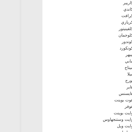
اريير
اندي
رافت
ريازي
لفينيتور
لوجمان
وندور
ونكورد
يبهر
ابي
يتاج
يلا
ورج
اير
ايسنس
وت بوينت
وفر
ايت بوينت
ايت وستنجهاوس
ايت ويل