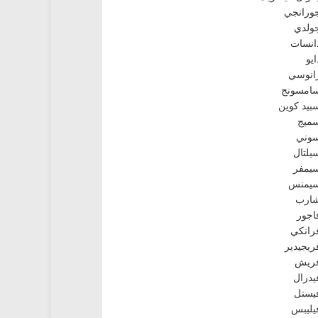
ورانجي
ولدي
انسات
ايو
انوسي
امسونج
بيد كوين
ميج
وني
يلتال
يمفر
يمنس
ارب
اجور
رانكي
ريجيدير
ريش
يدرال
يستل
يليبس