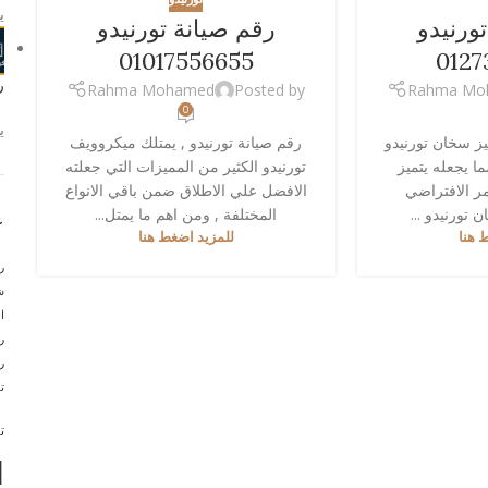
يو
ورنيدو
رقم صيانة تورنيدو
01017556655
0127
ر
Rahma Mohamed
Posted by
Rahma Mo
0
يو
يز سخان تورنيدو
رقم صيانة تورنيدو , يمتلك ميكروويف
ما يجعله يتميز
تورنيدو الكثير من المميزات التي جعلته
عمر الافتراضي
الافضل علي الاطلاق ضمن باقي الانواع
 تورنيدو ...
المختلفة , ومن اهم ما يمتل...
ع
 هنا
للمزيد اضغط هنا
ر
ش
ا
ر
ر
ت
ت
ا