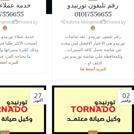
رقم تليفون تورنيدو
خدمة عملاء 
7556655
01017556655
hamed
Posted by
Rahma Mohamed
Posted by
0
0
رقم تليفون تورنيدو , تعد شاشات
خدمة عملاء تورنيدو ,
تورنيدو هي الاختيار الافضل لمن يبحث
اصبحت الاكثر طلبا في
عن شاشة تحمل كافة المميزات ,
وذلك لكثرة مميزاتها و
وللمحافظة علي شاشة تورنيدو من
ما يحتاجه الفرد في ا
التلف او ...
للمزيد اضغط
للمزيد اضغط هنا
27
02
نوفمبر
أكتوبر
تورنيدو
تورنيدو