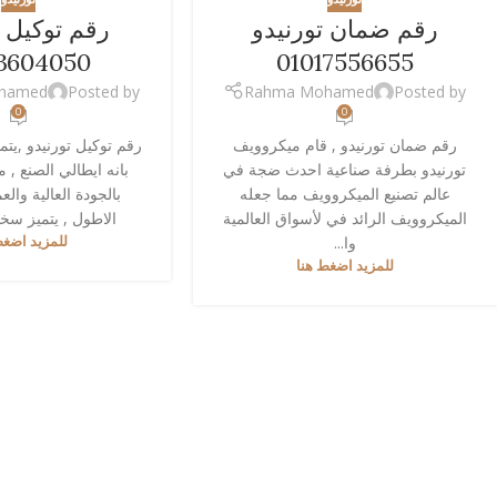
رقم ضمان تورنيدو
رقم توكيل ت
3604050
01017556655
hamed
Posted by
Rahma Mohamed
Posted by
0
0
رقم ضمان تورنيدو , قام ميكروويف
رقم توكيل تورنيدو ,يتم
تورنيدو بطرفة صناعية احدث ضجة في
بانه ايطالي الصنع , م
عالم تصنيع الميكروويف مما جعله
بالجودة العالية وال
الميكروويف الرائد في لأسواق العالمية
الاطول , يتميز سخان
وا...
للمزيد اضغط
للمزيد اضغط هنا