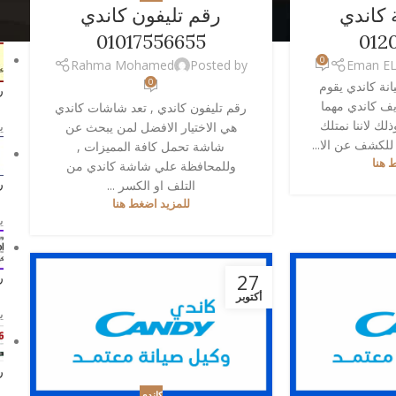
 كاندي
رقم تليفون كاندي
م
012
01017556655
0
Eman EL
Rahma Mohamed
Posted by
0
نة كاندي يقوم
ر
ف كاندي مهما
رقم تليفون كاندي , تعد شاشات كاندي
ك لاننا نمتلك
يو
هي الاختيار الافضل لمن يبحث عن
للكشف عن الا...
شاشة تحمل كافة المميزات ,
 هنا
وللمحافظة علي شاشة كاندي من
ر
التلف او الكسر ...
للمزيد اضغط هنا
يو
27
ر
أكتوبر
يو
ر
كاندي