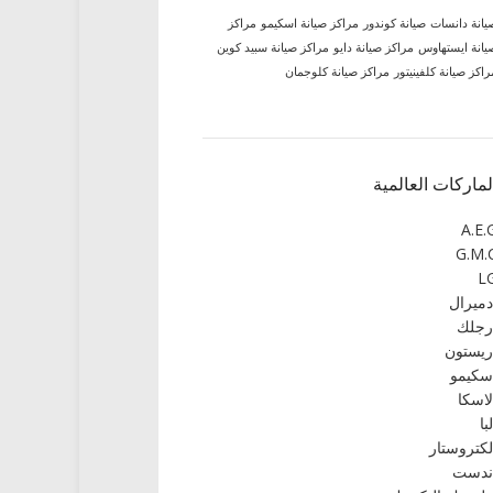
يانة دانسات
صيانة كوندور
مراكز صيانة اسكيمو
مراكز
يانة ايستهاوس
مراكز صيانة دايو
مراكز صيانة سبيد كوين
راكز صيانة كلفينيتور
مراكز صيانة كلوجمان
لماركات العالمية
A.E.
G.M.
L
دميرال
رجلك
ريستون
سكيمو
لاسكا
لبا
لكتروستار
ندست