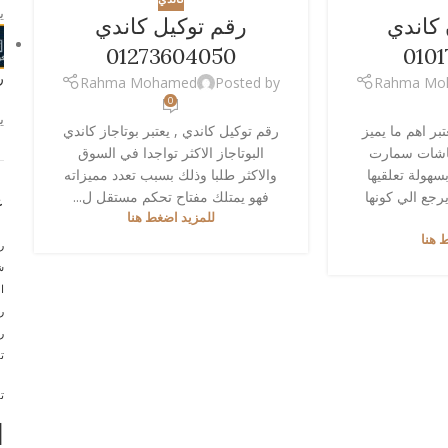
يو
كاندي
رقم توكيل كاندي
01273604050
0101
ر
Rahma Mohamed
Posted by
Rahma Mo
0
يو
بر اهم ما يميز
رقم توكيل كاندي , يعتبر بوتاجاز كاندي
شاشات سمارت
البوتاجاز الاكثر تواجدا في السوق
بسهولة تعلقيها
والاكثر طلبا وذلك بسبب تعدد مميزاته
رجع الي كونها
فهو يمتلك مفتاح تحكم مستقل ل...
ع
للمزيد اضغط هنا
 هنا
ر
ش
ا
ر
ر
ت
ت
ا