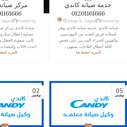
خدمة صيانة كاندي
مركز صيانة
01161666
01201161666
0
 Sayed
Posted by
Eman EL Sayed
Posted by
صيانة كاندي خدمة صيانة كاندي يوفر
صيانة كاندي مركز صيا
لعملائه فريق العديد من المهندسين
بتصليح اعطال ميكروي
والفنيين الخبراء المدربين على فحص
كانت صعوبة العطل وذل
كافة أعطال الثلاجات بمنتهى...
احدث الالات والمعدات 
للمزيد اضغط هنا
للمزيد اضغط
02
05
نوفمبر
نوفمبر
كاندي
كاندي