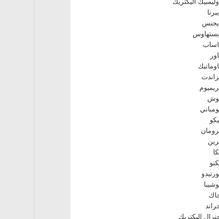
وليمبيك اليكتريك
يبرنا
يجنس
يستهاوس
اساب
اور
اوماتيك
راندت
ريميوم
وش
ومباني
يكو
رومان
رين
كا
كنو
ورنيدو
وشيبا
اك
راند
نرال اليكتريك