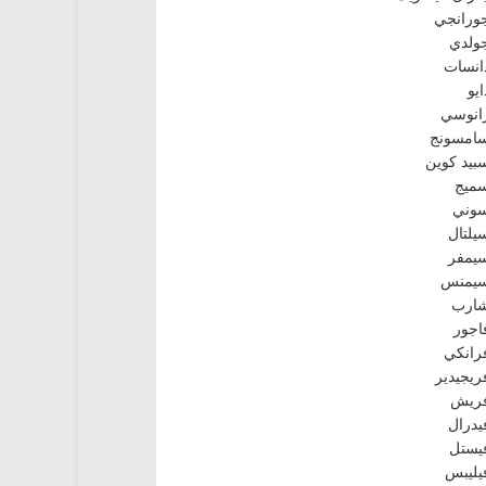
ورانجي
ولدي
انسات
ايو
انوسي
امسونج
بيد كوين
ميج
وني
يلتال
يمفر
يمنس
ارب
اجور
رانكي
ريجيدير
ريش
يدرال
يستل
يليبس