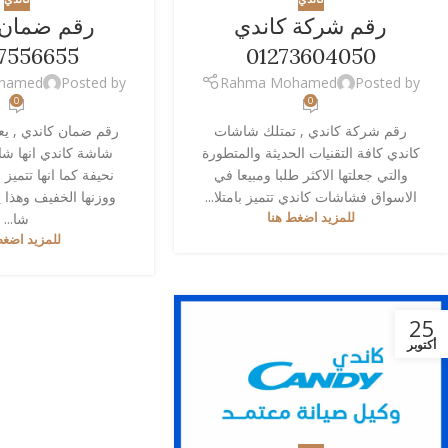
رقم شركة كاندي
رقم ضمان 
7556655
01273604050
hamed
Posted by
Rahma Mohamed
Posted by
0
0
رقم شركة كاندي , تمتلك شاشات
رقم ضمان كاندي , يعت
كاندي كافة التقنيات الحديثة والمتطورة
شاشة كاندي انها 
والتي جعلتها الاكثر طلبا ومبيعا في
نحيفة كما انها تتميز 
الاسواق فشاشات كاندي تتميز بامتلا...
ووزنها الخفيف وهذا ي
للمزيد اضغط هنا
شا...
للمزيد اضغط
25
أكتوبر