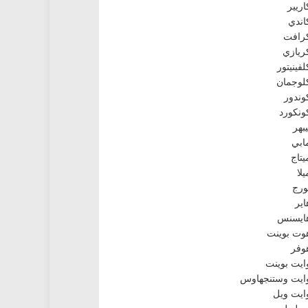
اريير
اندي
رافت
ريازي
لفينيتور
لوجمان
وندور
ونكورد
يبهر
ابي
يتاج
يلا
ورج
اير
ايسنس
وت بوينت
وفر
ايت بوينت
ايت وستنجهاوس
ايت ويل