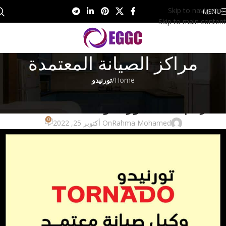
Skip to navigation
MENU
Skip to main content
مراكز الصيانة المعتمدة
Home
/
تورنيدو
تورنيدو
رقم صيانة تورنيدو 01017556655
0
Rahma Mohamed
On أكتوبر 25, 2022