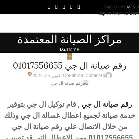
Skip to navigation
MENU
Skip to main content
مراكز الصيانة المعتمدة
LG
/
Home
LG
رقم صيانة ال جي 01017556655
0
Rahma Mohamed
On أكتوبر 26, 2022
رقم صيانة ال جي
, قام توكيل ال جي بتوفير
خدمة صيانة لجميع اعطال غسالة ال جي وذلك
من خلال الاتصال علي رقم صيانة ال جي
01017556655 ومن الاعطال التي قد تصيب