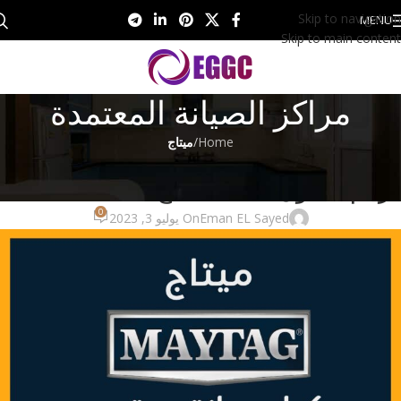
Skip to navigation
MENU
Skip to main content
مراكز الصيانة المعتمدة
Home
/
ميتاج
ميتاج
رقم تليفون صيانة ميتاج 01201161666
0
Eman EL Sayed
On يوليو 3, 2023