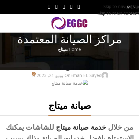
Skip to navigation
MENU
Skip to main content
مراكز الصيانة المعتمدة
Home
/
ميتاج
ميتاج
خدمة صيانة ميتاج 01201161666
0
Eman EL Sayed
On يونيو 21, 2023
صيانة ميتاج
من خلال
خدمة صيانة ميتاج
للشاشات يمكنك
الاستمتاع بافضل خدمات الصيانة وذلك بسبب