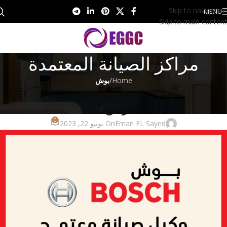
Skip to navigation
MENU
Skip to main content
مراكز الصيانة المعتمدة
Home
/
بوش
بوش
خدمة صيانة بوش 01201161666
0
Eman EL Sayed
On يونيو 22, 2023