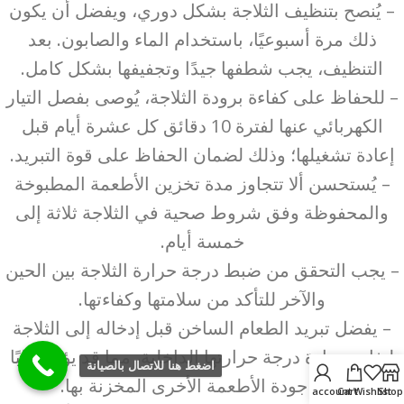
– يُنصح بتنظيف الثلاجة بشكل دوري، ويفضل أن يكون
ذلك مرة أسبوعيًا، باستخدام الماء والصابون. بعد
التنظيف، يجب شطفها جيدًا وتجفيفها بشكل كامل.
– للحفاظ على كفاءة برودة الثلاجة، يُوصى بفصل التيار
الكهربائي عنها لفترة 10 دقائق كل عشرة أيام قبل
إعادة تشغيلها؛ وذلك لضمان الحفاظ على قوة التبريد.
– يُستحسن ألا تتجاوز مدة تخزين الأطعمة المطبوخة
والمحفوظة وفق شروط صحية في الثلاجة ثلاثة إلى
خمسة أيام.
– يجب التحقق من ضبط درجة حرارة الثلاجة بين الحين
والآخر للتأكد من سلامتها وكفاءتها.
– يفضل تبريد الطعام الساخن قبل إدخاله إلى الثلاجة
لتفادي زيادة درجة حرارتها الداخلية، مما قد يؤثر سلبًا
اضغط هنا للاتصال بالصيانة
على جودة الأطعمة الأخرى المخزنة بها.
My account
Cart
Wishlist
Shop