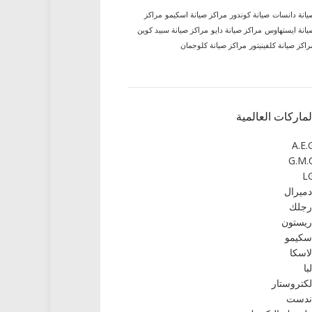
يانة دانسات
صيانة كوندور
مراكز صيانة اسكيمو
مراكز
يانة ايستهاوس
مراكز صيانة دايو
مراكز صيانة سبيد كوين
راكز صيانة كلفينيتور
مراكز صيانة كلوجمان
لماركات العالمية
A.E.
G.M.
L
دميرال
رجلك
ريستون
سكيمو
لاسكا
لبا
لكتروستار
ندست