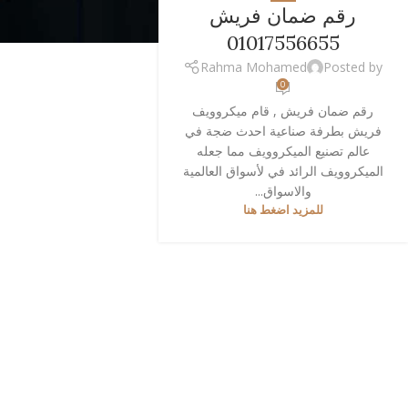
رقم ضمان فريش
01017556655
Rahma Mohamed
Posted by
0
رقم ضمان فريش , قام ميكروويف
فريش بطرفة صناعية احدث ضجة في
عالم تصنيع الميكروويف مما جعله
الميكروويف الرائد في لأسواق العالمية
والاسواق...
للمزيد اضغط هنا