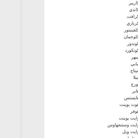
اريير
اندي
رافت
ريازي
لفينيتور
لوجمان
وندور
ونكورد
يبهر
ابي
يتاج
يلا
ورج
اير
ايسنس
وت بوينت
وفر
ايت بوينت
ايت وستنجهاوس
ايت ويل