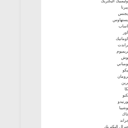
وليمبيك اليكتريك
يبرنا
يجنس
يستهاوس
اساب
اور
اوماتيك
راندت
ريميوم
وش
ومباني
يكو
رومان
رين
كا
كنو
ورنيدو
وشيبا
اك
راند
نرال اليكتريك