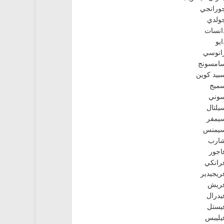
ورانجي
ولدي
انسات
ايو
انوسي
امسونج
بيد كوين
ميج
وني
يلتال
يمفر
يمنس
ارب
اجور
رانكي
ريجيدير
ريش
يدرال
يستل
يليبس