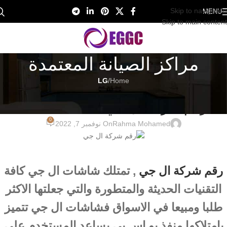
Skip to navigation
MENU
Skip to main content
مراكز الصيانة المعتمدة
LG
/
Home
LG
رقم شركة ال جي 01017556655
0
Rahma Mohamed
On نوفمبر 7, 2022
رقم شركة ال جي
, تمتلك شاشات ال جي كافة
التقنيات الحديثة والمتطورة والتي جعلتها الاكثر
طلبا ومبيعا في الاسواق فشاشات ال جي تتميز
بامتلاكها منفذ يو اس بي يساعد المستخدم علي