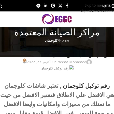
Skip to navigation
MENU
Skip to main content
مراكز الصيانة المعتمدة
Home
/
كلوجمان
كلوجمان
رقم توكيل كلوجمان 01273604050
0
Rahma Mohamed
On أكتوبر 27, 2022
رقم توكيل كلوجمان
, تعتبر شاشات كلوجمان
هي الافضل علي الاطلاق فتعتبر الافضل من حيث
ما تمتلك من مميزات وامكانيات وايضا الافضل
من جهة السعر , فهي الافضل قيمة مقابل سعر ,